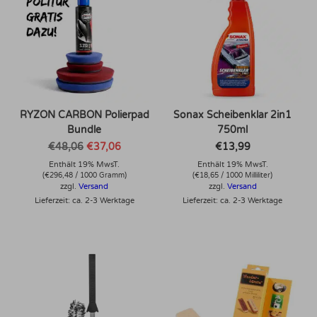
RYZON CARBON Polierpad
Sonax Scheibenklar 2in1
Bundle
750ml
Ursprünglicher
Aktueller
€
48,06
€
37,06
€
13,99
Preis
Preis
Enthält 19% MwsT.
war:
ist:
Enthält 19% MwsT.
€48,06
€37,06.
(
€
296,48
/ 1000 Gramm)
(
€
18,65
/ 1000 Milliliter)
zzgl.
Versand
zzgl.
Versand
Lieferzeit: ca. 2-3 Werktage
Lieferzeit: ca. 2-3 Werktage