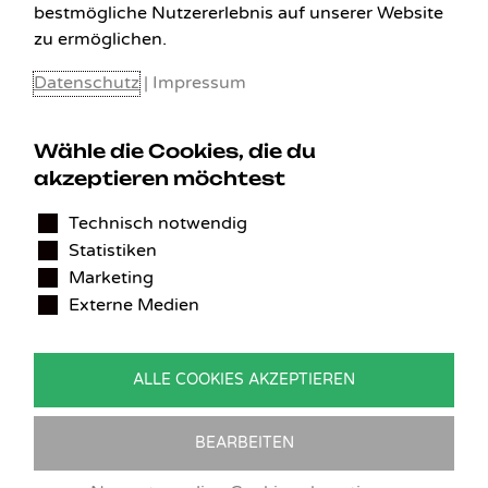
bestmögliche Nutzererlebnis auf unserer Website
zu ermöglichen.
Datenschutz
|
Impressum
Wähle die Cookies, die du
KONTAKT
akzeptieren möchtest
Technisch notwendig
Benedikt Stelzner
Statistiken
Autopflege Stelzner
Kohlgraben 2b
Marketing
97799 Zeitlofs
Externe Medien
Deutschland
Tel.:
09746-9308051
ALLE COOKIES AKZEPTIEREN
E-Mail:
service@detailingverliebt.de
BEARBEITEN