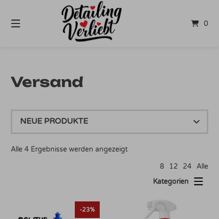
Springe
zum
0
Inhalt
Versand
Nach
Alle 4 Ergebnisse werden angezeigt
Aktualität
8
12
24
Alle
sortiert
Kategorien
-23%