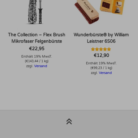
The Collection – Flex Brush
Wunderbürste® by William
Mikrofaser Felgenbürste
Leistner 6S06
€
22,95
Bewertet mit
€
12,90
Enthält 19% MwsT.
5.00
(
€
143,44
/ 1 kg)
von 5
Enthält 19% MwsT.
zzgl.
Versand
(
€
99,23
/ 1 kg)
zzgl.
Versand