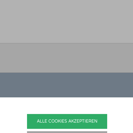
ONTAKT
nedikt Stelzner
ALLE COOKIES AKZEPTIEREN
topflege Stelzner
hlgraben 2b