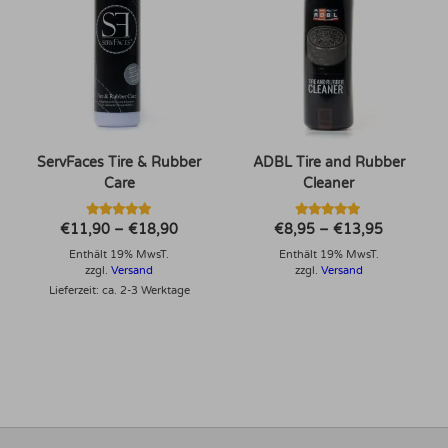
ServFaces Tire & Rubber
ADBL Tire and Rubber
Care
Cleaner
Bewertet mit
Bewertet mit
Preisspanne:
Preisspan
€
11,90
–
€
18,90
€
8,95
–
€
13,95
5.00
5.00
€11,90
€8,95
von 5
von 5
Enthält 19% MwsT.
bis
Enthält 19% MwsT.
bis
€18,90
€13,95
zzgl.
Versand
zzgl.
Versand
Lieferzeit: ca. 2-3 Werktage