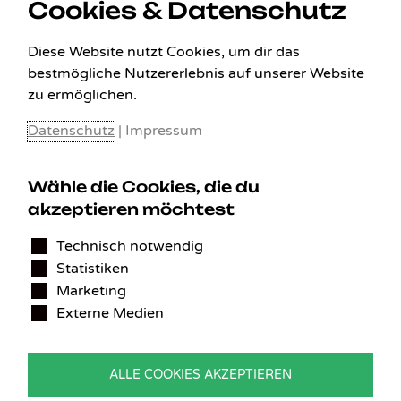
Cookies & Datenschutz
Diese Website nutzt Cookies, um dir das
bestmögliche Nutzererlebnis auf unserer Website
zu ermöglichen.
Datenschutz
|
Impressum
Wähle die Cookies, die du
akzeptieren möchtest
KONTAKT
Technisch notwendig
Benedikt Stelzner
Statistiken
Autopflege Stelzner
Kohlgraben 2b
Marketing
97799 Zeitlofs
Externe Medien
Deutschland
Tel.:
09746-9308051
ALLE COOKIES AKZEPTIEREN
E-Mail:
service@detailingverliebt.de