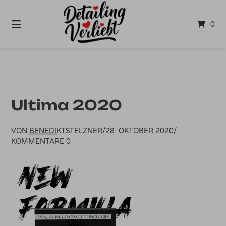
Springe
zum
0
Inhalt
Ultima 2020
VON
BENEDIKTSTELZNER
/
28. OKTOBER 2020
/
KOMMENTARE 0