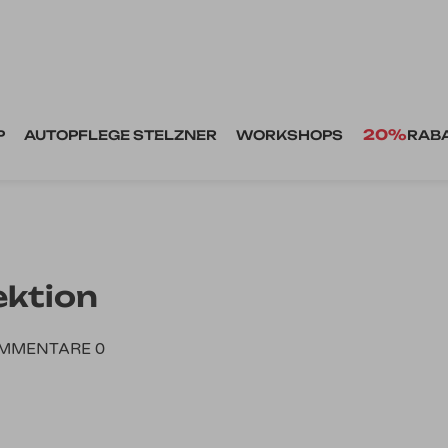
20%
P
AUTOPFLEGE STELZNER
WORKSHOPS
RAB
ektion
MMENTARE 0