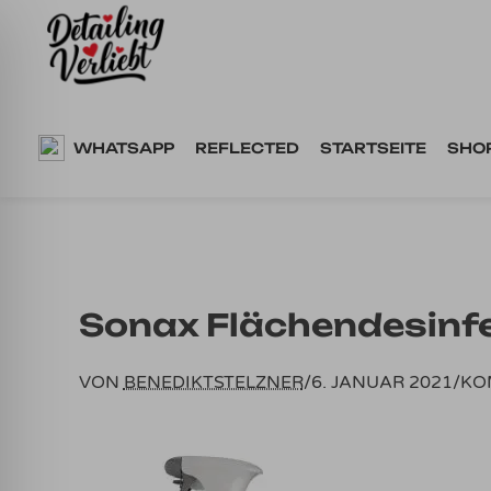
Springe
zum
Inhalt
WHATSAPP
REFLECTED
STARTSEITE
SHO
Sonax Flächendesinf
VON
BENEDIKTSTELZNER
/
6. JANUAR 2021
/
KO