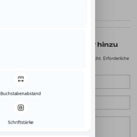
Füge einen Kommentar hinzu
Deine E-Mail-Adresse wird nicht veröffentlicht.
Erforderliche
Felder sind mit
*
markiert
NAME
Buchstabenabstand
E-
MAIL
DEIN
Schriftstärke
KOMMENTAR