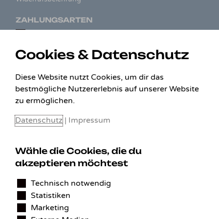
ZAHLUNGSARTEN
Cookies & Datenschutz
Diese Website nutzt Cookies, um dir das
bestmögliche Nutzererlebnis auf unserer Website
zu ermöglichen.
Datenschutz
|
Impressum
Wähle die Cookies, die du
KONTAKT
akzeptieren möchtest
Technisch notwendig
Benedikt Stelzner
Statistiken
Autopflege Stelzner
Kohlgraben 2b
Marketing
97799 Zeitlofs