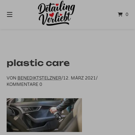
Springe
zum
0
Inhalt
plastic care
VON
BENEDIKTSTELZNER
/
12. MÄRZ 2021
/
KOMMENTARE 0