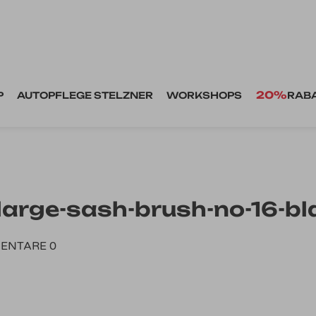
20%
P
AUTOPFLEGE STELZNER
WORKSHOPS
RAB
arge-sash-brush-no-16-bl
ENTARE 0