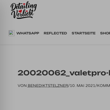
Springe
zum
Inhalt
WHATSAPP
REFLECTED
STARTSEITE
SHO
20020062_valetpro-l
VON
BENEDIKTSTELZNER
/
10. MAI 2021
/
KOMM