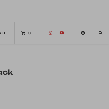
ATT
0
ack