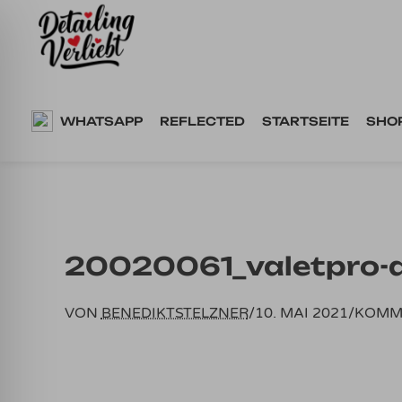
Springe
zum
Inhalt
WHATSAPP
REFLECTED
STARTSEITE
SHO
20020061_valetpro-d
VON
BENEDIKTSTELZNER
/
10. MAI 2021
/
KOMM