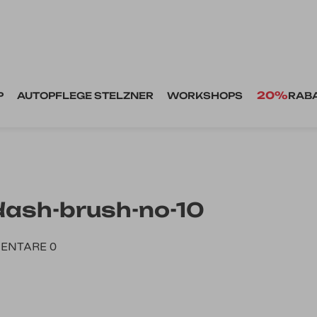
20%
P
AUTOPFLEGE STELZNER
WORKSHOPS
RAB
ash-brush-no-10
ENTARE 0