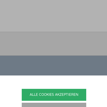
ONTAKT
nedikt Stelzner
ALLE COOKIES AKZEPTIEREN
topflege Stelzner
hlgraben 2b