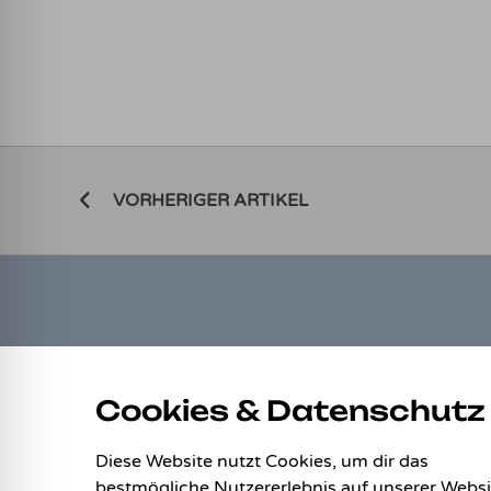
VORHERIGER ARTIKEL
LINKS
Cookies & Datenschutz
Allgemeine Geschäftsbedingungen
Datenschutz
Diese Website nutzt Cookies, um dir das
Impressum
bestmögliche Nutzererlebnis auf unserer Websi