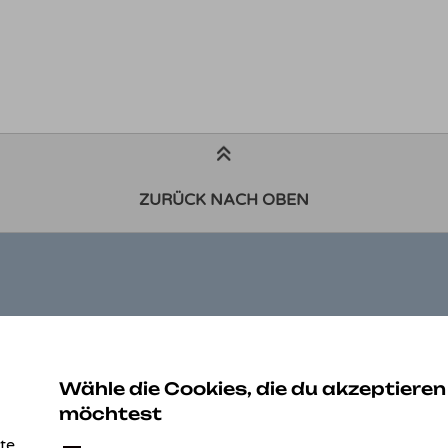
ZURÜCK NACH OBEN
ZAHLUNGSARTEN
K
Be
Wähle die Cookies, die du akzeptieren
Au
möchtest
Ko
te