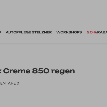
20%
P
AUTOPFLEGE STELZNER
WORKSHOPS
RAB
x Creme 850 regen
ENTARE 0