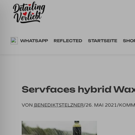
Springe
zum
Inhalt
WHATSAPP
REFLECTED
STARTSEITE
SHO
Servfaces hybrid Wa
VON
BENEDIKTSTELZNER
/
26. MAI 2021
/
KOMM