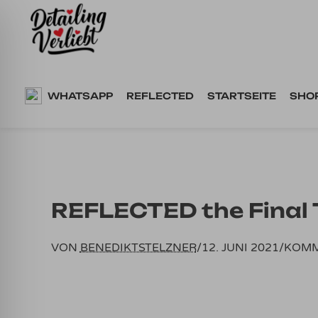
Springe
zum
Inhalt
WHATSAPP
REFLECTED
STARTSEITE
SHO
REFLECTED the Final 
VON
BENEDIKTSTELZNER
/
12. JUNI 2021
/
KOMM