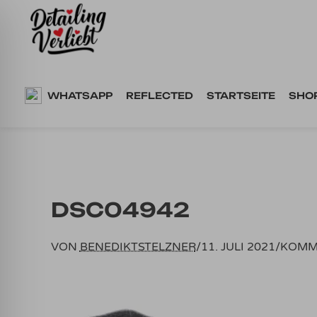
Springe
zum
Inhalt
WHATSAPP
REFLECTED
STARTSEITE
SHO
DSC04942
VON
BENEDIKTSTELZNER
/
11. JULI 2021
/
KOMM