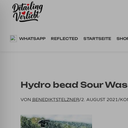
Springe
zum
Inhalt
WHATSAPP
REFLECTED
STARTSEITE
SHO
Hydro bead Sour Wash
VON
BENEDIKTSTELZNER
/
2. AUGUST 2021
/
KO