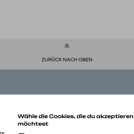
ZURÜCK NACH OBEN
ZAHLUNGSARTEN
K
Be
Wähle die Cookies, die du akzeptieren
Au
möchtest
Ko
te