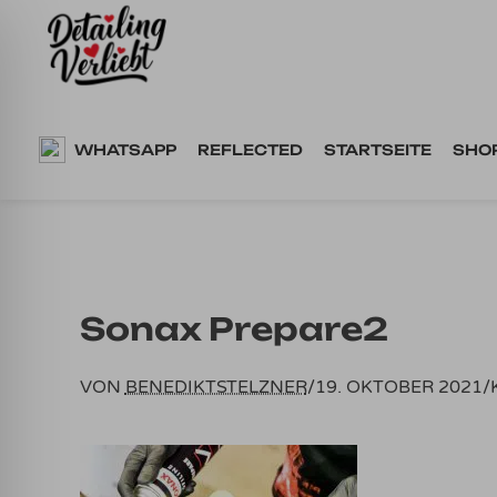
Springe
zum
Inhalt
WHATSAPP
REFLECTED
STARTSEITE
SHO
Sonax Prepare2
VON
BENEDIKTSTELZNER
/
19. OKTOBER 2021
/