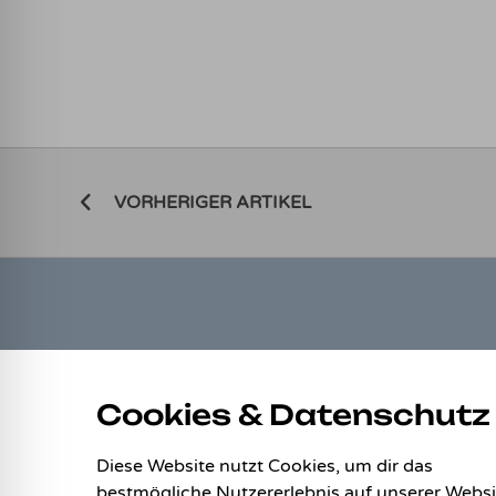
VORHERIGER ARTIKEL
LINKS
Cookies & Datenschutz
Allgemeine Geschäftsbedingungen
Datenschutz
Diese Website nutzt Cookies, um dir das
Impressum
bestmögliche Nutzererlebnis auf unserer Websi