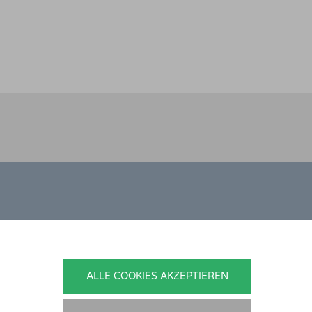
ONTAKT
nedikt Stelzner
ALLE COOKIES AKZEPTIEREN
topflege Stelzner
hlgraben 2b