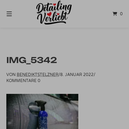
Springe
zum
0
Inhalt
IMG_5342
VON
BENEDIKTSTELZNER
/
8. JANUAR 2022
/
KOMMENTARE 0