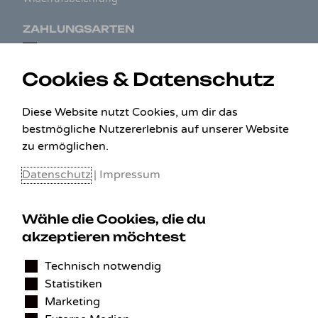
ZAHLUNGSARTEN
Cookies & Datenschutz
Diese Website nutzt Cookies, um dir das
bestmögliche Nutzererlebnis auf unserer Website
zu ermöglichen.
Datenschutz
|
Impressum
Wähle die Cookies, die du
KONTAKT
akzeptieren möchtest
Technisch notwendig
Benedikt Stelzner
Statistiken
Autopflege Stelzner
Kohlgraben 2b
Marketing
97799 Zeitlofs