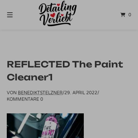
Springe
zum
0
Inhalt
REFLECTED The Paint
Cleaner1
VON
BENEDIKTSTELZNER
/
29. APRIL 2022
/
KOMMENTARE 0