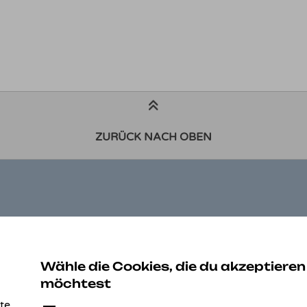
ZURÜCK NACH OBEN
ZAHLUNGSARTEN
K
Be
Wähle die Cookies, die du akzeptieren
Au
möchtest
Ko
te