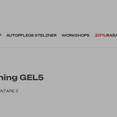
20%
P
AUTOPFLEGE STELZNER
WORKSHOPS
RAB
hing GEL5
NTARE 0