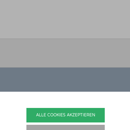
ONTAKT
nedikt Stelzner
ALLE COOKIES AKZEPTIEREN
topflege Stelzner
hlgraben 2b