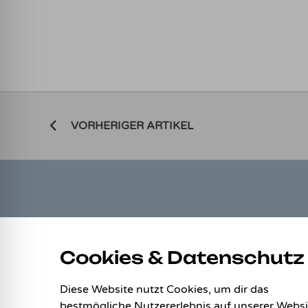
VORHERIGER ARTIKEL
LINKS
Cookies & Datenschutz
Allgemeine Geschäftsbedingungen
Datenschutz
Diese Website nutzt Cookies, um dir das
Impressum
bestmögliche Nutzererlebnis auf unserer Websi