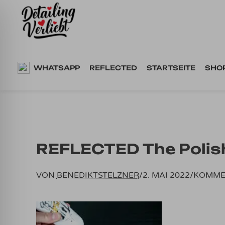
Springe
zum
Inhalt
WHATSAPP
REFLECTED
STARTSEITE
SHO
REFLECTED The Polis
VON
BENEDIKTSTELZNER
/
2. MAI 2022
/
KOMME