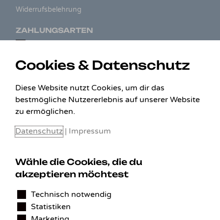
Widerrufsbelehrung
ZAHLUNGSARTEN
Cookies & Datenschutz
Diese Website nutzt Cookies, um dir das
bestmögliche Nutzererlebnis auf unserer Website
zu ermöglichen.
Datenschutz
|
Impressum
Wähle die Cookies, die du
KONTAKT
akzeptieren möchtest
Technisch notwendig
Benedikt Stelzner
Statistiken
Autopflege Stelzner
Kohlgraben 2b
Marketing