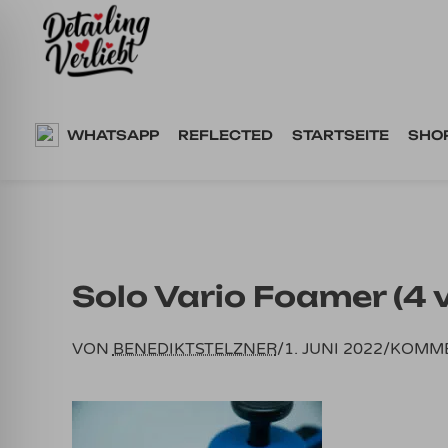
Springe
zum
Inhalt
WHATSAPP
REFLECTED
STARTSEITE
SHO
Solo Vario Foamer (4 v
VON
BENEDIKTSTELZNER
/
1. JUNI 2022
/
KOMME