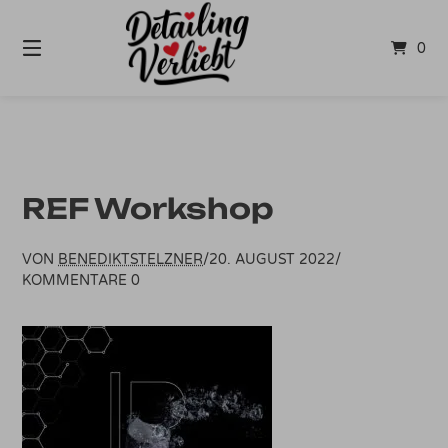
Springe
zum
0
Inhalt
REF Workshop
VON
BENEDIKTSTELZNER
/
20. AUGUST 2022
/
KOMMENTARE 0