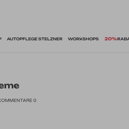
20%
P
AUTOPFLEGE STELZNER
WORKSHOPS
RAB
reme
KOMMENTARE 0