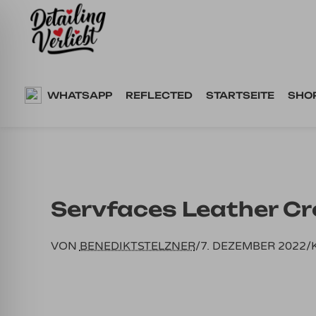
Springe
zum
Inhalt
WHATSAPP
REFLECTED
STARTSEITE
SHO
Servfaces Leather C
VON
BENEDIKTSTELZNER
/
7. DEZEMBER 2022
/