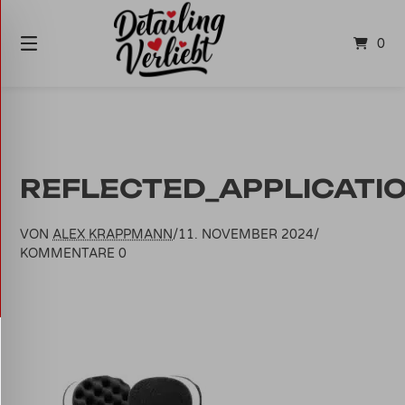
Springe
zum
0
Inhalt
REFLECTED_APPLICATI
VON
ALEX KRAPPMANN
/
11. NOVEMBER 2024
/
KOMMENTARE 0