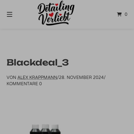
Springe
zum
0
Inhalt
Blackdeal_3
VON
ALEX KRAPPMANN
/
28. NOVEMBER 2024
/
KOMMENTARE 0