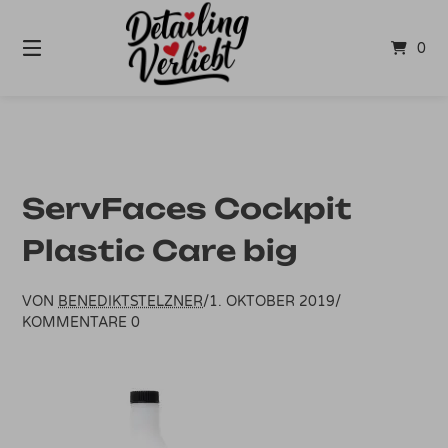
Springe
zum
0
Inhalt
ServFaces Cockpit
Plastic Care big
VON
BENEDIKTSTELZNER
/
1. OKTOBER 2019
/
KOMMENTARE 0