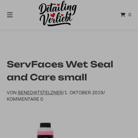
Springe
zum
0
Inhalt
ServFaces Wet Seal
and Care small
VON
BENEDIKTSTELZNER
/
1. OKTOBER 2019
/
KOMMENTARE 0