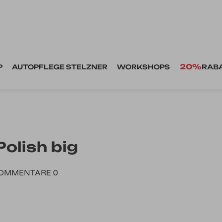
20%
P
AUTOPFLEGE STELZNER
WORKSHOPS
RAB
Polish big
OMMENTARE 0