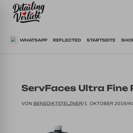
Springe
zum
Inhalt
WHATSAPP
REFLECTED
STARTSEITE
SHO
ServFaces Ultra Fine 
VON
BENEDIKTSTELZNER
/
1. OKTOBER 2019
/
K