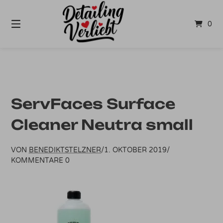
Springe
zum
0
Inhalt
ServFaces Surface
Cleaner Neutra small
VON
BENEDIKTSTELZNER
/
1. OKTOBER 2019
/
KOMMENTARE 0