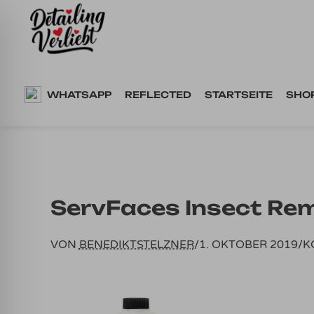
Springe
zum
Inhalt
WHATSAPP
REFLECTED
STARTSEITE
SHO
ServFaces Insect Re
VON
BENEDIKTSTELZNER
/
1. OKTOBER 2019
/
K