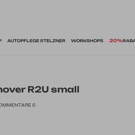
20%
P
AUTOPFLEGE STELZNER
WORKSHOPS
RAB
mover R2U small
OMMENTARE 0