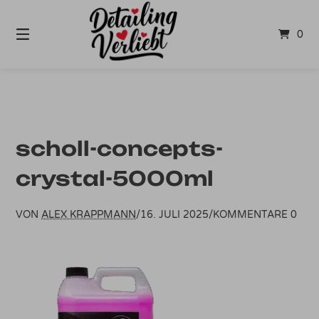
Springe
zum
0
Inhalt
scholl-concepts-
crystal-5000ml
VON
ALEX KRAPPMANN
/
16. JULI 2025
/
KOMMENTARE 0