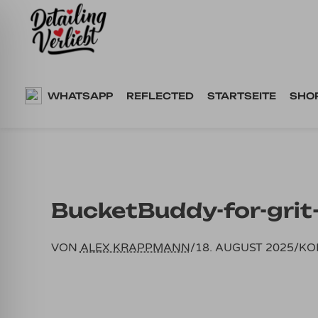
Springe
zum
Inhalt
WHATSAPP
REFLECTED
STARTSEITE
SHO
BucketBuddy-for-grit
VON
ALEX KRAPPMANN
/
18. AUGUST 2025
/
KO