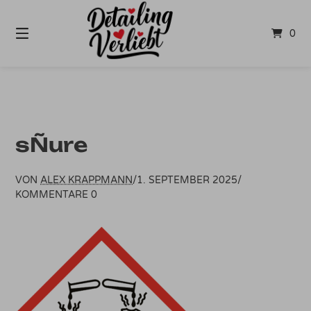
Springe
zum
0
Inhalt
sÑure
VON
ALEX KRAPPMANN
/
1. SEPTEMBER 2025
/
KOMMENTARE 0