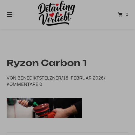
Springe
zum
0
Inhalt
Ryzon Carbon 1
VON
BENEDIKTSTELZNER
/
18. FEBRUAR 2026
/
KOMMENTARE 0