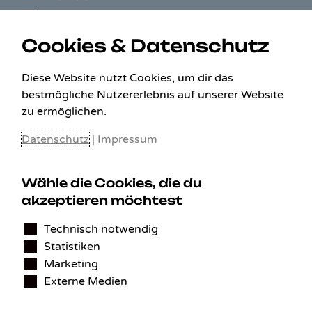
Cookies & Datenschutz
Diese Website nutzt Cookies, um dir das
bestmögliche Nutzererlebnis auf unserer Website
zu ermöglichen.
Datenschutz
|
Impressum
Wähle die Cookies, die du
KONTAKT
akzeptieren möchtest
Technisch notwendig
Benedikt Stelzner
Statistiken
Autopflege Stelzner
Kohlgraben 2b
Marketing
97799 Zeitlofs
Externe Medien
Deutschland