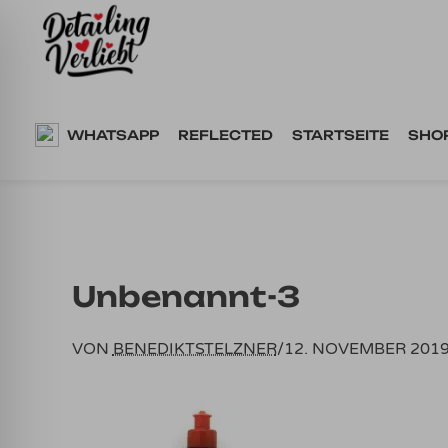
Springe
zum
Inhalt
WHATSAPP
REFLECTED
STARTSEITE
SHO
Unbenannt-3
VON
BENEDIKTSTELZNER
/
12. NOVEMBER 201