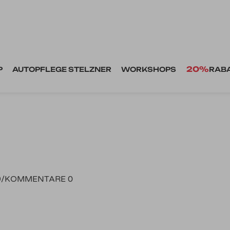
20%
P
AUTOPFLEGE STELZNER
WORKSHOPS
RAB
9
/
KOMMENTARE 0