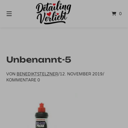
Springe
zum
0
Inhalt
Unbenannt-5
VON
BENEDIKTSTELZNER
/
12. NOVEMBER 2019
/
KOMMENTARE 0