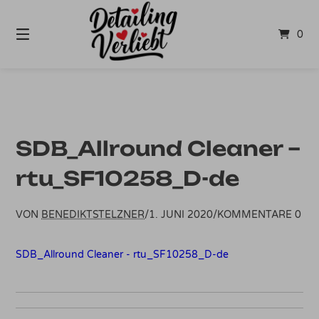
Springe
zum
0
Inhalt
SDB_Allround Cleaner –
rtu_SF10258_D-de
VON
BENEDIKTSTELZNER
/
1. JUNI 2020
/
KOMMENTARE 0
SDB_Allround Cleaner - rtu_SF10258_D-de