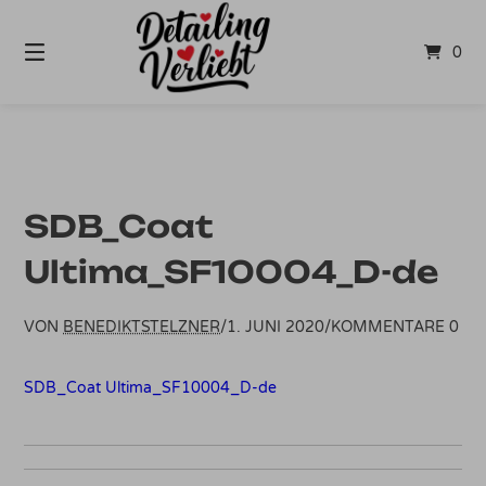
Springe
zum
0
Inhalt
SDB_Coat
Ultima_SF10004_D-de
VON
BENEDIKTSTELZNER
/
1. JUNI 2020
/
KOMMENTARE 0
SDB_Coat Ultima_SF10004_D-de