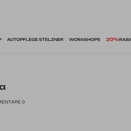
20%
P
AUTOPFLEGE STELZNER
WORKSHOPS
RAB
ma
ENTARE 0