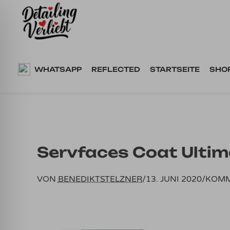
Springe
zum
Inhalt
WHATSAPP
REFLECTED
STARTSEITE
SHO
Servfaces Coat Ulti
VON
BENEDIKTSTELZNER
/
13. JUNI 2020
/
KOMM