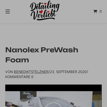
Springe
zum
0
Inhalt
Nanolex PreWash
Foam
VON
BENEDIKTSTELZNER
/
23. SEPTEMBER 2020
/
KOMMENTARE 0
Video-
Player