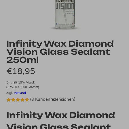
Infinity Wax Diamond
Vision Glass Sealant
250ml
€
18,95
Enthält 19% MwsT.
(
€
75,80
/ 1000 Gramm)
zzgl.
Versand
(
3
Kundenrezensionen)
Bewertet
3
mit
4.67
Infinity Wax Diamond
von 5,
basierend
auf
Vision Glass Sealant
Kundenbewertungen