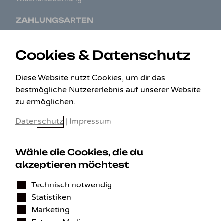
ZAHLUNGSARTEN
Cookies & Datenschutz
Diese Website nutzt Cookies, um dir das
bestmögliche Nutzererlebnis auf unserer Website
zu ermöglichen.
Datenschutz
|
Impressum
Wähle die Cookies, die du
KONTAKT
akzeptieren möchtest
Technisch notwendig
Benedikt Stelzner
Statistiken
Autopflege Stelzner
Kohlgraben 2b
Marketing
97799 Zeitlofs