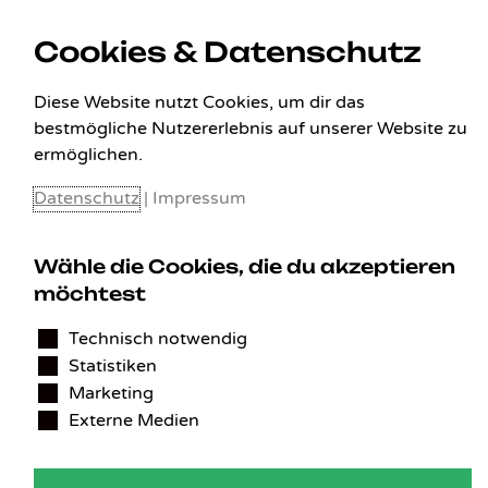
Cookies & Datenschutz
Diese Website nutzt Cookies, um dir das
KONTAKT
bestmögliche Nutzererlebnis auf unserer Website zu
ermöglichen.
Benedikt Stelzner
Autopflege Stelzner
Datenschutz
|
Impressum
Kohlgraben 2b
97799 Zeitlofs
Deutschland
Wähle die Cookies, die du akzeptieren
möchtest
Tel.:
09746-9308051
E-Mail:
service@detailingverliebt.de
Technisch notwendig
Statistiken
Marketing
Externe Medien
Vertrag widerrufen