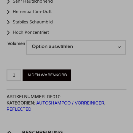
Sehr Hautschonend
Herrenparfüm-Duft
Stabiles Schaumbild
Hoch Konzentriert
Volumen
REFLECTED
IN DEN WARENKORB
The
BEER
Wash
ARTIKELNUMMER:
RF010
Menge
KATEGORIEN:
AUTOSHAMPOO / VORREINIGER
,
REFLECTED
BESCHREIBUNG