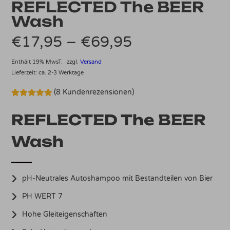
REFLECTED The BEER
Wash
Preisspanne:
€
17,95
–
€
69,95
€17,95
Enthält 19% MwsT.
zzgl.
Versand
Lieferzeit: ca. 2-3 Werktage
bis
(
8
Kundenrezensionen)
€69,95
Bewertet mit
8
5.00
von 5,
REFLECTED The BEER
basierend
auf
Kundenbewertungen
Wash
pH-Neutrales Autoshampoo mit Bestandteilen von Bier
PH WERT 7
Hohe Gleiteigenschaften