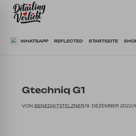
Springe
zum
Inhalt
WHATSAPP
REFLECTED
STARTSEITE
SHO
Gtechniq G1
VON
BENEDIKTSTELZNER
/
9. DEZEMBER 2022
/