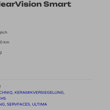
learVision Smart
lich
00 km
g
2
CHNIQ
,
KERAMIKVERSIEGELUNG
,
CHS
NG
,
SERVFACES
,
ULTIMA