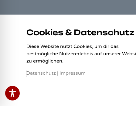
LINKS
Cookies & Datenschutz
Allgemeine Geschäftsbedingungen
Datenschutz
Diese Website nutzt Cookies, um dir das
Impressum
bestmögliche Nutzererlebnis auf unserer Websi
zu ermöglichen.
Zahlungsweisen
Versand & Lieferung
Datenschutz
|
Impressum
Widerrufsbelehrung
Vertrag widerrufen