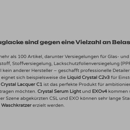
lacke sind gegen eine Vielzahl an Bela
hr als 100 Artikel, darunter Versiegelungen für Glas- und
toff, Stoffversiegelung, Lackschutzfolienversiegelung (PP
 kein anderer Hersteller – geschafft professionelle Detail
eignet sich beispielsweise die
Liquid Crystal C2v3
für Einst
.
Crystal Lacquer C1
ist das perfekte Produkt für ambitionier
ftragen möchten.
Crystal Serum Light
und
EXOv4
kommen so
der Szene abgekürzten CSL und EXO können sehr lange St
d Waschkratzer
erzielt werden.