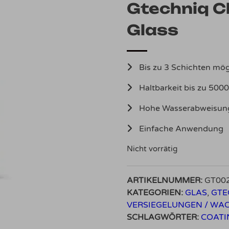
Gtechniq C
Glass
Bis zu 3 Schichten mög
Haltbarkeit bis zu 500
Hohe Wasserabweisun
Einfache Anwendung
Nicht vorrätig
ARTIKELNUMMER:
GT00
KATEGORIEN:
GLAS
,
GTE
VERSIEGELUNGEN / WA
SCHLAGWÖRTER:
COATI