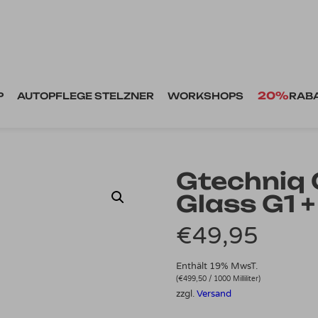
20%
P
AUTOPFLEGE STELZNER
WORKSHOPS
RAB
Gtechniq 
Glass G1 
€
49,95
Enthält 19% MwsT.
(
€
499,50
/ 1000 Milliliter)
zzgl.
Versand