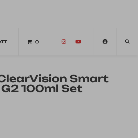
ATT
0
ClearVision Smart
+ G2 100ml Set