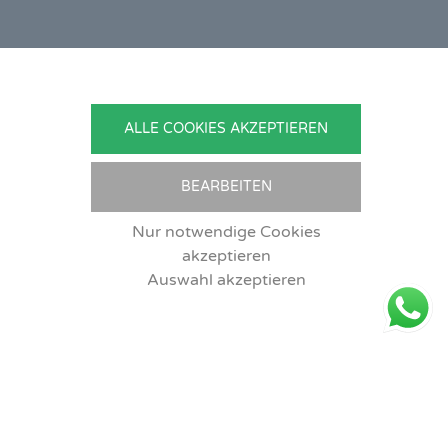
ONTAKT
nedikt Stelzner
ALLE COOKIES AKZEPTIEREN
topflege Stelzner
hlgraben 2b
799 Zeitlofs
BEARBEITEN
utschland
Nur notwendige Cookies
.:
09746-9308051
akzeptieren
Mail:
service@detailingverliebt.de
Auswahl akzeptieren