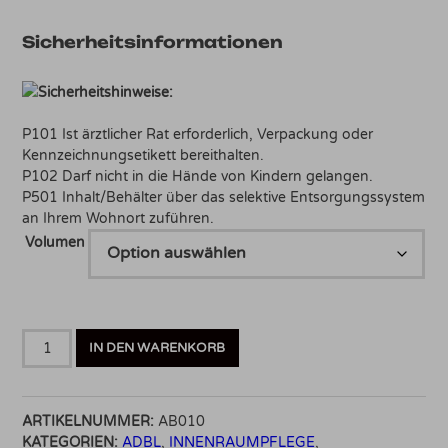
Sicherheitsinformationen
Sicherheitshinweise:
P101 Ist ärztlicher Rat erforderlich, Verpackung oder
Kennzeichnungsetikett bereithalten.
P102 Darf nicht in die Hände von Kindern gelangen.
P501 Inhalt/Behälter über das selektive Entsorgungssystem
an Ihrem Wohnort zuführen.
Volumen
ADBL
IN DEN WARENKORB
INTERIOR
WOW
Kunststoffpflege
ARTIKELNUMMER:
AB010
Menge
KATEGORIEN:
ADBL
,
INNENRAUMPFLEGE
,