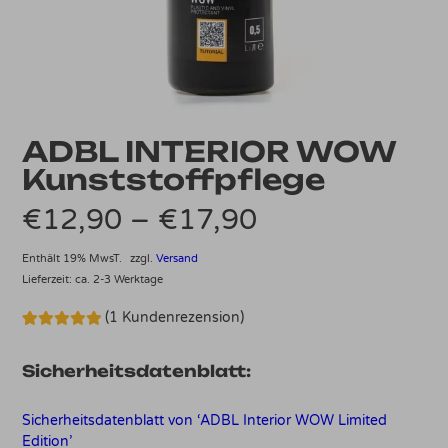
ADBL INTERIOR WOW
Kunststoffpflege
Preisspanne:
€
12,90
–
€
17,90
€12,90
Enthält 19% MwsT.
zzgl.
Versand
Lieferzeit: ca. 2-3 Werktage
bis
(
1
Kundenrezension)
€17,90
Bewertet mit
1
5.00
von 5,
basierend
Sicherheitsdatenblatt:
auf
Kundenbewertung
Sicherheitsdatenblatt von ‘ADBL Interior WOW Limited
Edition’