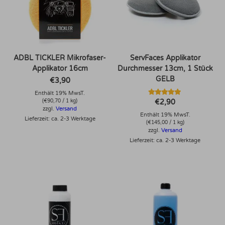
ADBL TICKLER Mikrofaser-
ServFaces Applikator
Applikator 16cm
Durchmesser 13cm, 1 Stück
GELB
€
3,90
Enthält 19% MwsT.
Bewertet mit
€
2,90
(
€
90,70
/ 1 kg)
5.00
zzgl.
Versand
von 5
Enthält 19% MwsT.
Lieferzeit: ca. 2-3 Werktage
(
€
145,00
/ 1 kg)
zzgl.
Versand
Lieferzeit: ca. 2-3 Werktage
Dieses Produkt weist mehrere Varianten auf. Die Optionen können auf der Produktseite gewählt werden