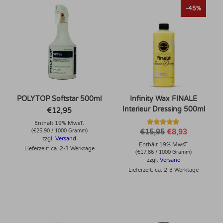
-45%
POLYTOP Softstar 500ml
Infinity Wax FINALE
Interieur Dressing 500ml
€
12,95
Enthält 19% MwsT.
Bewertet mit
Ursprünglicher
Aktueller
€
15,95
€
8,93
(
€
25,90
/ 1000 Gramm)
5.00
Preis
Preis
zzgl.
Versand
von 5
Enthält 19% MwsT.
war:
ist:
Lieferzeit: ca. 2-3 Werktage
€15,95
€8,93.
(
€
17,86
/ 1000 Gramm)
zzgl.
Versand
Lieferzeit: ca. 2-3 Werktage