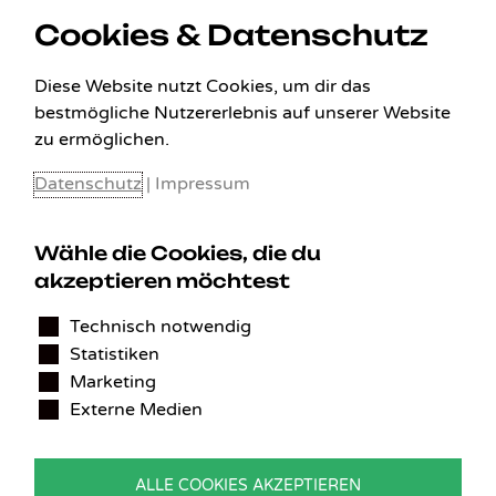
Cookies & Datenschutz
Diese Website nutzt Cookies, um dir das
bestmögliche Nutzererlebnis auf unserer Website
zu ermöglichen.
Datenschutz
|
Impressum
Wähle die Cookies, die du
KONTAKT
akzeptieren möchtest
Technisch notwendig
Benedikt Stelzner
Statistiken
Autopflege Stelzner
Kohlgraben 2b
Marketing
97799 Zeitlofs
Externe Medien
Deutschland
Tel.:
09746-9308051
ALLE COOKIES AKZEPTIEREN
E-Mail:
service@detailingverliebt.de