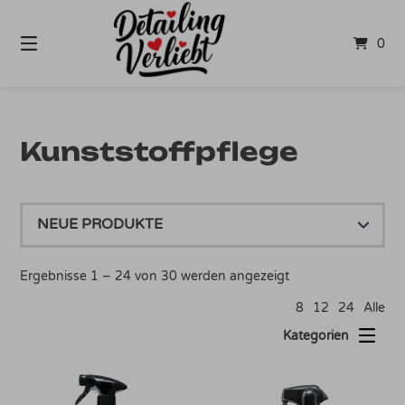
Springe
zum
0
Inhalt
Kunststoffpflege
Nach
Ergebnisse 1 – 24 von 30 werden angezeigt
Aktualität
8
12
24
Alle
sortiert
Kategorien