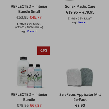
REFLECTED – Interior
Sonax Plastic Care
Bundle Small
Preisspa
€
19,95
–
€
79,95
€19,95
Ursprünglicher
Aktueller
€
53,85
€
45,77
Enthält 19% MwsT.
bis
Preis
Preis
€79,95
zzgl.
Versand
Enthält 19% MwsT.
war:
ist:
€53,85
€45,77.
(
€
13,08
/ 1000 Milliliter)
zzgl.
Versand
-16%
REFLECTED – Interior
ServFaces Applicator Mitt
Bundle
2erPack
Ursprünglicher
Aktueller
€
79,95
€
67,87
€
8,90
Preis
Preis