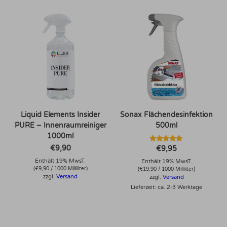
Liquid Elements Insider
Sonax Flächendesinfektion
PURE – Innenraumreiniger
500ml
1000ml
Bewertet mit
€
9,90
€
9,95
5.00
von 5
Enthält 19% MwsT.
Enthält 19% MwsT.
(
€
9,90
/ 1000 Milliliter)
(
€
19,90
/ 1000 Milliliter)
zzgl.
Versand
zzgl.
Versand
Lieferzeit: ca. 2-3 Werktage