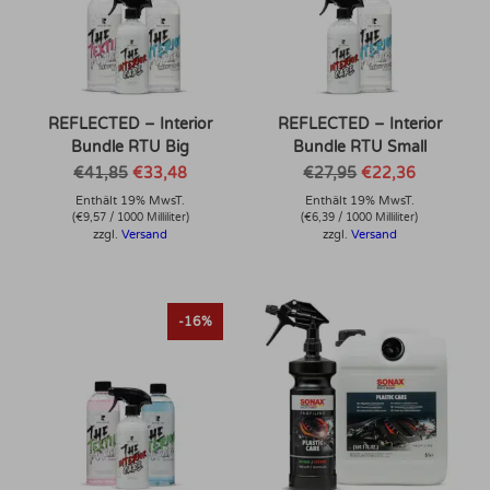
REFLECTED – Interior
REFLECTED – Interior
Bundle RTU Big
Bundle RTU Small
Ursprünglicher
Aktueller
Ursprünglicher
Aktueller
€
41,85
€
33,48
€
27,95
€
22,36
Preis
Preis
Preis
Preis
Enthält 19% MwsT.
war:
ist:
Enthält 19% MwsT.
war:
ist:
€41,85
€33,48.
€27,95
€22,36.
(
€
9,57
/ 1000 Milliliter)
(
€
6,39
/ 1000 Milliliter)
zzgl.
Versand
zzgl.
Versand
Dieses Produkt weist mehrere Varianten auf. Die Optionen können auf der Produktseite gewählt werden
-16%