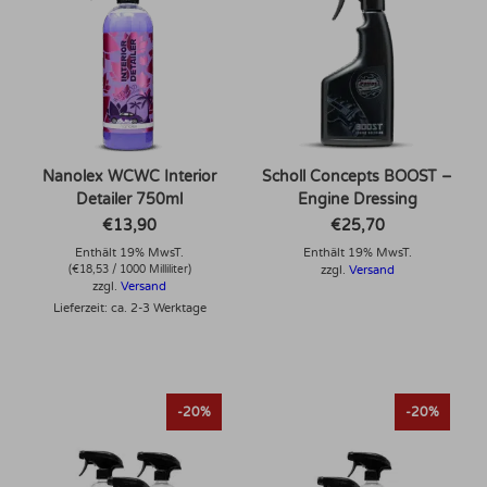
Nanolex WCWC Interior
Scholl Concepts BOOST –
Detailer 750ml
Engine Dressing
€
13,90
€
25,70
Enthält 19% MwsT.
Enthält 19% MwsT.
(
€
18,53
/ 1000 Milliliter)
zzgl.
Versand
zzgl.
Versand
Lieferzeit: ca. 2-3 Werktage
-20%
-20%