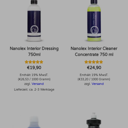
Nanolex Interior Dressing
Nanolex Interior Cleaner
750ml
Concentrate 750 ml
Bewertet mit
Bewertet mit
€
19,90
€
24,90
5.00
5.00
von 5
von 5
Enthält 19% MwsT.
Enthält 19% MwsT.
(
€
26,53
/ 1000 Gramm)
(
€
33,20
/ 1000 Gramm)
zzgl.
Versand
zzgl.
Versand
Lieferzeit: ca. 2-3 Werktage