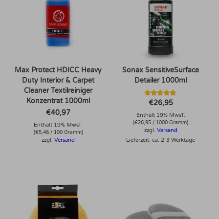
Max Protect HDICC Heavy
Sonax SensitiveSurface
Duty Interior & Carpet
Detailer 1000ml
Cleaner Textilreiniger
Konzentrat 1000ml
Bewertet mit
€
26,95
5.00
€
40,97
von 5
Enthält 19% MwsT.
(
€
26,95
/ 1000 Gramm)
Enthält 19% MwsT.
zzgl.
Versand
(
€
5,46
/ 100 Gramm)
Lieferzeit: ca. 2-3 Werktage
zzgl.
Versand