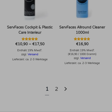
ServFaces Cockpit & Plastic
ServFaces Allround Cleaner
Care Interieur
1000ml
Bewertet mit
Bewertet mit
Preisspanne:
€
10,90
–
€
17,50
€
16,90
5.00
5.00
€10,90
von 5
von 5
Enthält 19% MwsT.
bis
Enthält 19% MwsT.
€17,50
zzgl.
Versand
(
€
16,90
/ 1000 Gramm)
zzgl.
Versand
Lieferzeit: ca. 2-3 Werktage
Lieferzeit: ca. 2-3 Werktage
1
2