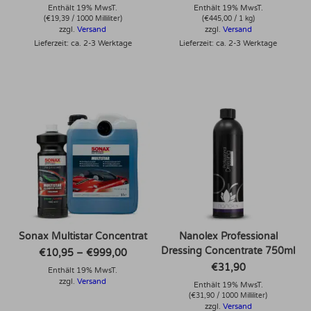
Enthält 19% MwsT.
war:
ist:
Enthält 19% MwsT.
€79,95
€67,87.
(
€
19,39
/ 1000 Milliliter)
(
€
445,00
/ 1 kg)
zzgl.
Versand
zzgl.
Versand
Lieferzeit: ca. 2-3 Werktage
Lieferzeit: ca. 2-3 Werktage
Dieses Produkt weist mehrere Varianten auf. Die Optionen können auf der Produktseite gewählt werden
Sonax Multistar Concentrat
Nanolex Professional
Dressing Concentrate 750ml
Preisspanne:
€
10,95
–
€
999,00
€10,95
€
31,90
Enthält 19% MwsT.
bis
€999,00
zzgl.
Versand
Enthält 19% MwsT.
(
€
31,90
/ 1000 Milliliter)
zzgl.
Versand