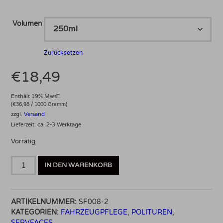
Volumen
Zurücksetzen
€
18,49
Enthält 19% MwsT.
(
€
36,98
/ 1000 Gramm)
zzgl.
Versand
Lieferzeit: ca. 2-3 Werktage
Vorrätig
Servfaces
IN DEN WARENKORB
Cut
Polish
Menge
ARTIKELNUMMER:
SF008-2
KATEGORIEN:
FAHRZEUGPFLEGE
,
POLITUREN
,
SERVFACES