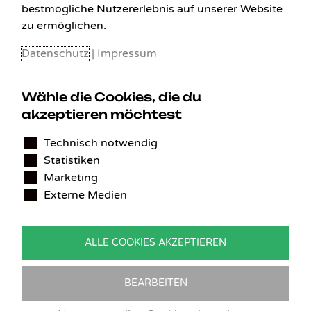
bestmögliche Nutzererlebnis auf unserer Website
zu ermöglichen.
Datenschutz
|
Impressum
Wähle die Cookies, die du
akzeptieren möchtest
KONTAKT
Technisch notwendig
Statistiken
Benedikt Stelzner
Marketing
Autopflege Stelzner
Externe Medien
Kohlgraben 2b
97799 Zeitlofs
Deutschland
ALLE COOKIES AKZEPTIEREN
Tel.:
09746-9308051
E-Mail:
service@detailingverliebt.de
BEARBEITEN