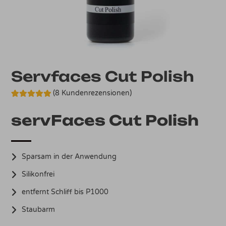
Servfaces Cut Polish
(
8
Kundenrezensionen)
Bewertet mit
8
5.00
von 5,
servFaces Cut Polish
basierend
auf
Kundenbewertungen
Sparsam in der Anwendung
Silikonfrei
entfernt Schliff bis P1000
Staubarm