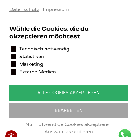
Datenschutz
|
Impressum
Wähle die Cookies, die du
akzeptieren möchtest
KONTAKT
Technisch notwendig
Benedikt Stelzner
Statistiken
Autopflege Stelzner
Kohlgraben 2b
Marketing
97799 Zeitlofs
Externe Medien
Deutschland
Tel.:
09746-9308051
ALLE COOKIES AKZEPTIEREN
E-Mail:
service@detailingverliebt.de
BEARBEITEN
Vertrag widerrufen
Nur notwendige Cookies akzeptieren
Auswahl akzeptieren