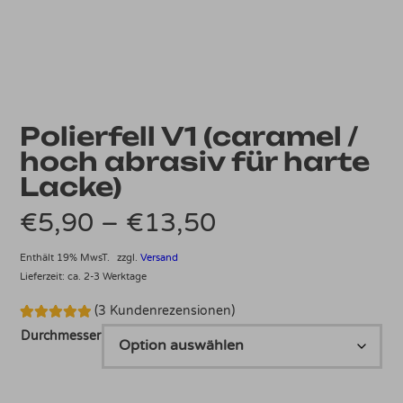
Polierfell V1 (caramel /
hoch abrasiv für harte
Lacke)
Preisspanne:
€
5,90
–
€
13,50
€5,90
Enthält 19% MwsT.
zzgl.
Versand
Lieferzeit: ca. 2-3 Werktage
bis
(
3
Kundenrezensionen)
€13,50
Bewertet mit
3
Durchmesser
5.00
von 5,
basierend
auf
Kundenbewertungen