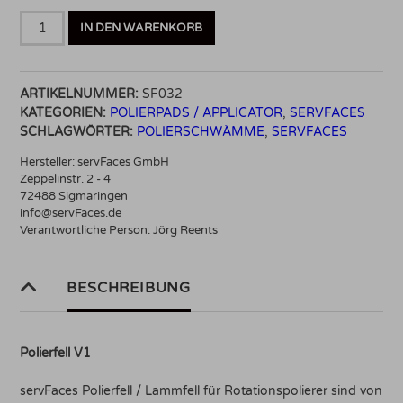
Polierfell
IN DEN WARENKORB
V1
(caramel
/
ARTIKELNUMMER:
SF032
hoch
KATEGORIEN:
POLIERPADS / APPLICATOR
,
SERVFACES
abrasiv
SCHLAGWÖRTER:
POLIERSCHWÄMME
,
SERVFACES
für
harte
Hersteller:
servFaces GmbH
Lacke)
Zeppelinstr. 2 - 4
Menge
72488 Sigmaringen
info@servFaces.de
Verantwortliche Person:
Jörg Reents
BESCHREIBUNG
Polierfell V1
servFaces Polierfell / Lammfell für Rotationspolierer sind von