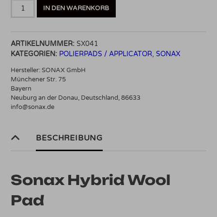
Sonax
IN DEN WARENKORB
Hybrid
Wool
Pad
ARTIKELNUMMER:
SX041
80mm
KATEGORIEN:
POLIERPADS / APPLICATOR
,
SONAX
2
Stück
Hersteller:
SONAX GmbH
Menge
Münchener Str. 75
Bayern
Neuburg an der Donau, Deutschland, 86633
info@sonax.de
BESCHREIBUNG
Sonax Hybrid Wool
Pad