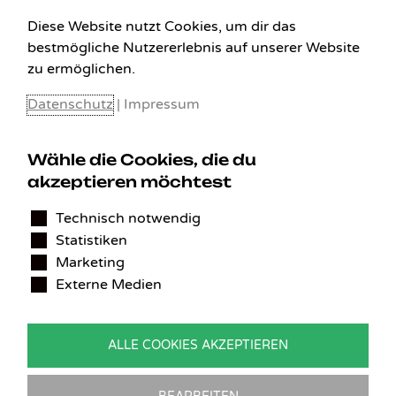
Diese Website nutzt Cookies, um dir das
bestmögliche Nutzererlebnis auf unserer Website
zu ermöglichen.
Datenschutz
|
Impressum
Wähle die Cookies, die du
akzeptieren möchtest
KONTAKT
Technisch notwendig
Benedikt Stelzner
Statistiken
Autopflege Stelzner
Kohlgraben 2b
Marketing
97799 Zeitlofs
Externe Medien
Deutschland
Tel.:
09746-9308051
ALLE COOKIES AKZEPTIEREN
E-Mail:
service@detailingverliebt.de