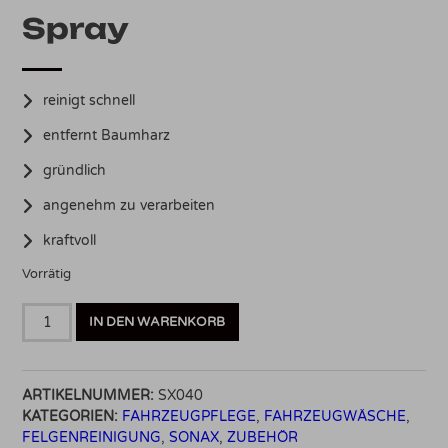
Spray
reinigt schnell
entfernt Baumharz
gründlich
angenehm zu verarbeiten
kraftvoll
Vorrätig
Sonax
IN DEN WARENKORB
Baumharzentferner
400ml
Menge
ARTIKELNUMMER:
SX040
KATEGORIEN:
FAHRZEUGPFLEGE
,
FAHRZEUGWÄSCHE
,
FELGENREINIGUNG
,
SONAX
,
ZUBEHÖR