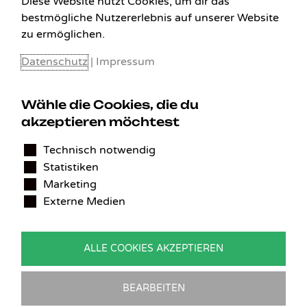
Diese Website nutzt Cookies, um dir das
bestmögliche Nutzererlebnis auf unserer Website
zu ermöglichen.
Datenschutz
|
Impressum
Wähle die Cookies, die du
akzeptieren möchtest
KONTAKT
Technisch notwendig
Statistiken
Benedikt Stelzner
Marketing
Autopflege Stelzner
Externe Medien
Kohlgraben 2b
97799 Zeitlofs
Deutschland
ALLE COOKIES AKZEPTIEREN
Tel.:
09746-9308051
E-Mail:
service@detailingverliebt.de
BEARBEITEN