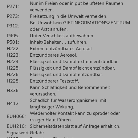
Nur im Freien oder in gut belüfteten Räumen
P271:
verwenden.
P273:
Freisetzung in die Umwelt vermeiden.
Bei Unwohlsein GIFTINFORMATIONSZENTRUM
P312:
oder Arzt anrufen.
P405:
Unter Verschluss aufbewahren.
P501:
Inhalt/Behälter … zuführen.
H222:
Extrem entzündbares Aerosol.
H223:
Entzündbares Aerosol.
H224:
Flüssigkeit und Dampf extrem entzündbar.
H225:
Flüssigkeit und Dampf leicht entzündbar.
H226:
Flüssigkeit und Dampf entzündbar.
H228:
Entzündbarer Feststoff.
Kann Schläfrigkeit und Benommenheit
H336:
verursachen.
Schädlich für Wasserorganismen, mit
H412:
langfristiger Wirkung.
Wiederholter Kontakt kann zu spröder oder
EUH066:
rissiger Haut führen.
EUH210:
Sicherheitsdatenblatt auf Anfrage erhältlich.
Signalwort:
Gefahr